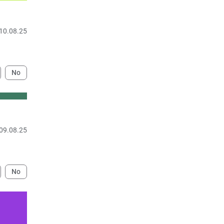
10.08.25
No
09.08.25
No