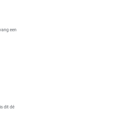
vang een 
 dit dé 