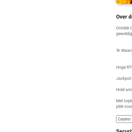
Over 
Ontdek C
geweldig
🎯 Waaro
Hoge RTP
Jackpot:
Hold and
Met topkw
plek voo
Casino
Securi