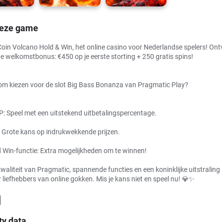
deze game
oin Volcano Hold & Win, het online casino voor Nederlandse spelers! Ont
e welkomstbonus: €450 op je eerste storting + 250 gratis spins!

m kiezen voor de slot Big Bass Bonanza van Pragmatic Play?

: Speel met een uitstekend uitbetalingspercentage.

 Grote kans op indrukwekkende prijzen.

 Win-functie: Extra mogelijkheden om te winnen!

aliteit van Pragmatic, spannende functies en een koninklijke uitstraling is
r liefhebbers van online gokken. Mis je kans niet en speel nu! 💎✨
ty data