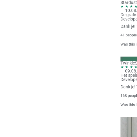
Stardust
10.08
De grafis
Develop
Dank je! 
41
people 
Was this 
T
TwinkleS
09.08
Het spela
Develop
Dank je!
168
peopl
Was this 