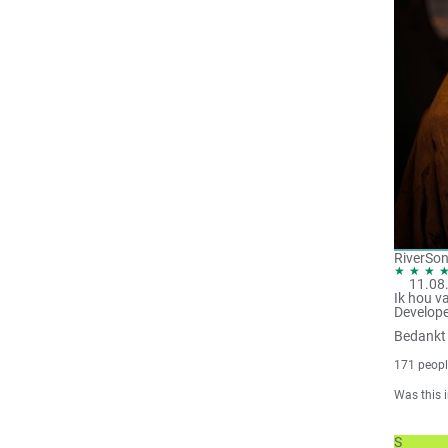
RiverSo
11.08
Ik hou v
Develop
Bedankt 
171
peopl
Was this 
S