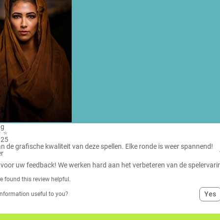
ng
.25
an de grafische kwaliteit van deze spellen. Elke ronde is weer spannend!
er
voor uw feedback! We werken hard aan het verbeteren van de spelervari
e found this review helpful.
Yes
information useful to you?