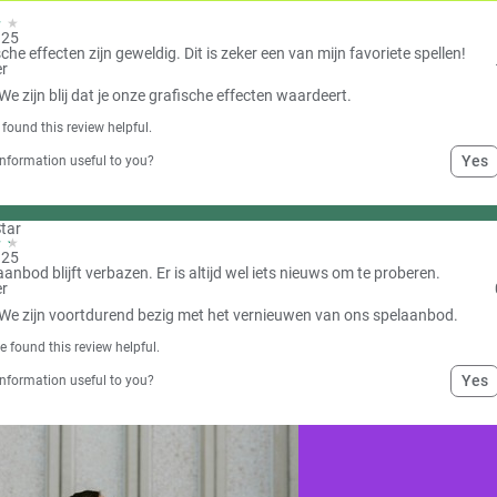
.25
che effecten zijn geweldig. Dit is zeker een van mijn favoriete spellen!
er
We zijn blij dat je onze grafische effecten waardeert.
found this review helpful.
Yes
information useful to you?
tar
.25
anbod blijft verbazen. Er is altijd wel iets nieuws om te proberen.
er
 We zijn voortdurend bezig met het vernieuwen van ons spelaanbod.
e found this review helpful.
Yes
information useful to you?