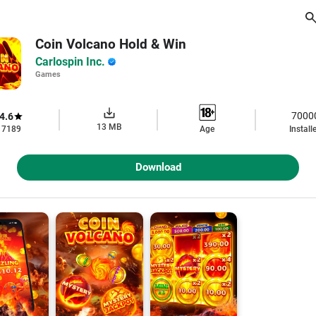
Coin Volcano Hold & Win
Carlospin Inc.
Games
7000
4.6
13
MB
7189
Age
Install
Download